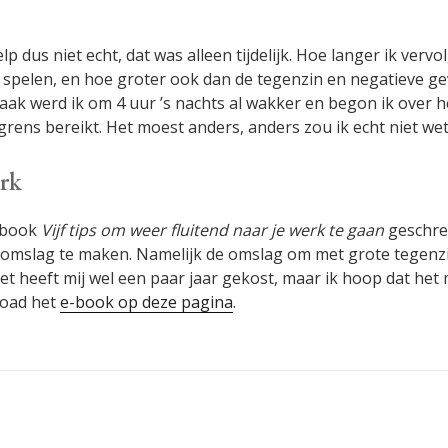
p dus niet echt, dat was alleen tijdelijk. Hoe langer ik verv
 spelen, en hoe groter ook dan de tegenzin en negatieve g
, vaak werd ik om 4 uur ’s nachts al wakker en begon ik over 
 grens bereikt. Het moest anders, anders zou ik echt niet w
erk
e-book
Vijf tips om weer fluitend naar je werk te gaan
geschrev
 omslag te maken. Namelijk de omslag om met grote tegenz
Het heeft mij wel een paar jaar gekost, maar ik hoop dat het 
load het
e-book op deze pagina
.