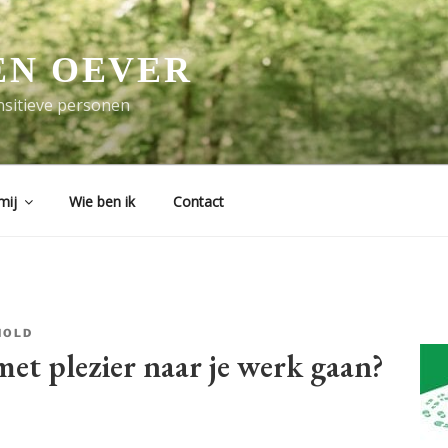
EN OEVER
sitieve personen
mij
Wie ben ik
Contact
NOLD
et plezier naar je werk gaan?