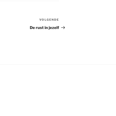
VOLGENDE
Volgend
bericht
De rust in jezelf