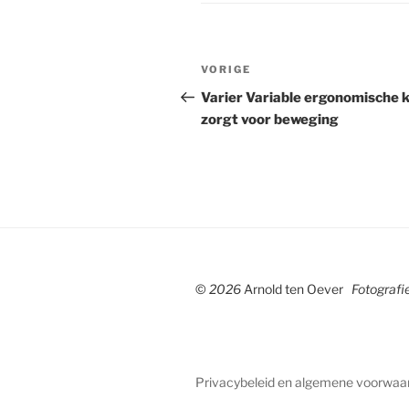
Bericht
Vorig
VORIGE
navigatie
bericht
Varier Variable ergonomische k
zorgt voor beweging
©
2026
Arnold ten Oever
Fotografie
Privacybeleid en algemene voorwaa