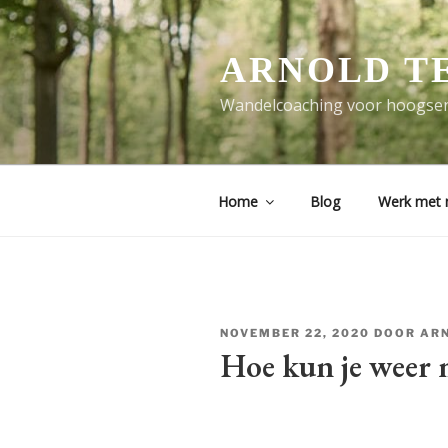
Ga
naar
de
ARNOLD T
inhoud
Wandelcoaching voor hoogsen
Home
Blog
Werk met 
GEPLAATST
NOVEMBER 22, 2020
DOOR
AR
OP
Hoe kun je weer m