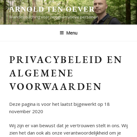
Ga
ARNOLD TEN OEVER
naar
Wandelcoaching voor hoogsensitieve personen
de
inhoud
Menu
PRIVACYBELEID EN
ALGEMENE
VOORWAARDEN
Deze pagina is voor het laatst bijgewerkt op 18
november 2020
Wij zijn er van bewust dat je vertrouwen stelt in ons. Wij
zien het dan ook als onze verantwoordelijkheid om je