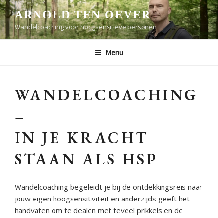
Ga
ARNOLD TEN OEVER
naar
Wandelcoaching voor hoogsensitieve personen
de
inhoud
Menu
WANDELCOACHING
–
IN JE KRACHT
STAAN ALS HSP
Wandelcoaching begeleidt je bij de ontdekkingsreis naar
jouw eigen hoogsensitiviteit en anderzijds geeft het
handvaten om te dealen met teveel prikkels en de