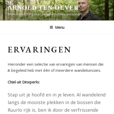
Ga
ARNOLD TEN OEVER
naar
Wandelcoaching voor hoogsensitieve personen
de
inhoud
Menu
ERVARINGEN
Hieronder een selectie van ervaringen van mensen die
ik begeleid heb met één of meerdere wandelsessies.
Chiel uit Dinxperlo:
Stap uit je hoofd en in je leven. Al wandelend
langs de mooiste plekken in de bossen die
Ruurlo rijk is, ben ik door de verfrissende