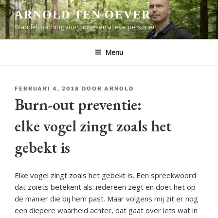
Ga
ARNOLD TEN OEVER
naar
Wandelcoaching voor hoogsensitieve personen
de
inhoud
Menu
GEPLAATST
FEBRUARI 4, 2018
DOOR
ARNOLD
OP
Burn-out preventie:
elke vogel zingt zoals het
gebekt is
Elke vogel zingt zoals het gebekt is. Een spreekwoord
dat zoiets betekent als: iedereen zegt en doet het op
de manier die bij hem past. Maar volgens mij zit er nog
een diepere waarheid achter, dat gaat over iets wat in