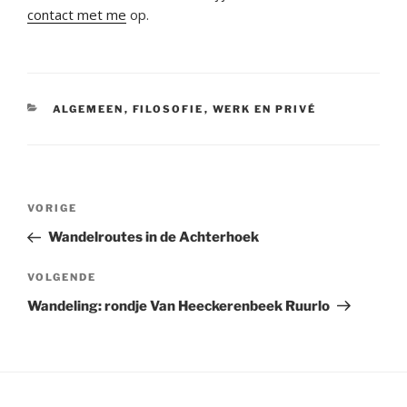
contact met me
op.
CATEGORIEËN
ALGEMEEN
,
FILOSOFIE
,
WERK EN PRIVÉ
Bericht
Vorig
VORIGE
navigatie
bericht
Wandelroutes in de Achterhoek
Volgend
VOLGENDE
bericht
Wandeling: rondje Van Heeckerenbeek Ruurlo