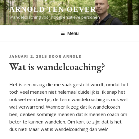
Ga
ARNOLD TEN OEVER
naar
Wandelcoaching voor hoogsensitieve personen
de
inhoud
Menu
GEPLAATST
JANUARI 2, 2018
DOOR
ARNOLD
OP
Wat is wandelcoaching?
Het is een vraag die me vaak gesteld wordt, omdat het
toch veel mensen niet helemaal duidelijk is. Ik snap het
ook wel een beetje, de term wandelcoaching is ook wel
wat verwarrend. Wanneer ik zeg dat ik wandelcoach
ben, denken sommige mensen dat ik mensen coach om
beter te kunnen wandelen. Om kort te zijn: dat is het
dus niet! Maar wat is wandelcoaching dan wel?