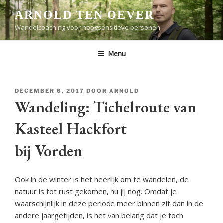
Ga
ARNOLD TEN OEVER
naar
Wandelcoaching voor hoogsensitieve personen
de
inhoud
Menu
GEPLAATST
DECEMBER 6, 2017
DOOR
ARNOLD
OP
Wandeling: Tichelroute van
Kasteel Hackfort
bij Vorden
Ook in de winter is het heerlijk om te wandelen, de
natuur is tot rust gekomen, nu jij nog. Omdat je
waarschijnlijk in deze periode meer binnen zit dan in de
andere jaargetijden, is het van belang dat je toch