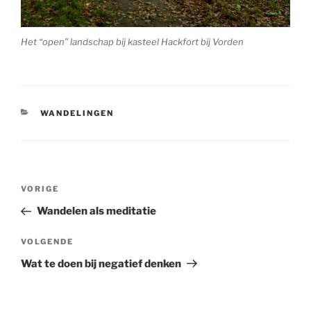
Het “open” landschap bij kasteel Hackfort bij Vorden
CATEGORIEËN
WANDELINGEN
Bericht
Vorig
VORIGE
navigatie
bericht
Wandelen als meditatie
Volgend
VOLGENDE
bericht
Wat te doen bij negatief denken