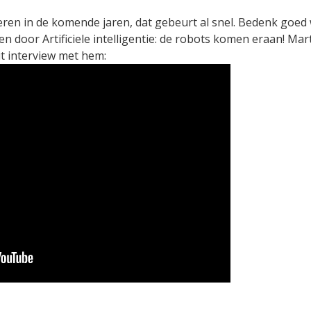
en in de komende jaren, dat gebeurt al snel. Bedenk goed w
 door Artificiele intelligentie: de robots komen eraan! Mar
it interview met hem: