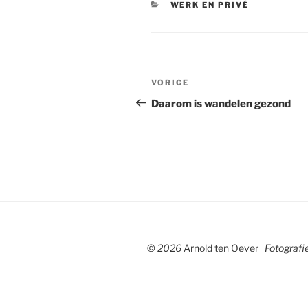
CATEGORIEËN
WERK EN PRIVÉ
Bericht
Vorig
VORIGE
navigatie
bericht
Daarom is wandelen gezond
©
2026
Arnold ten Oever
Fotografie