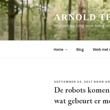
Ga
naar
de
ARNOLD T
inhoud
Wandelcoaching voor hoogsen
Home
Blog
Werk met 
GEPLAATST
SEPTEMBER 24, 2017
DOOR
A
OP
De robots komen 
wat gebeurt er m