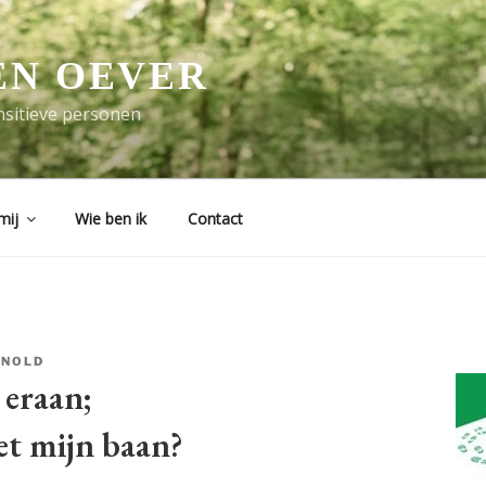
EN OEVER
sitieve personen
mij
Wie ben ik
Contact
RNOLD
eraan;
et mijn baan?