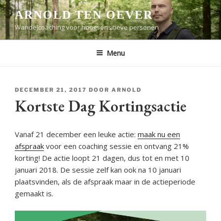
Ga
ARNOLD TEN OEVER
naar
Wandelcoaching voor hoogsensitieve personen
de
inhoud
Menu
GEPLAATST
DECEMBER 21, 2017
DOOR
ARNOLD
OP
Kortste Dag Kortingsactie
Vanaf 21 december een leuke actie:
maak nu een
afspraak
voor een coaching sessie en ontvang 21%
korting! De actie loopt 21 dagen, dus tot en met 10
januari 2018. De sessie zelf kan ook na 10 januari
plaatsvinden, als de afspraak maar in de actieperiode
gemaakt is.