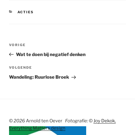
CATEGORIEËN
ACTIES
Bericht
Vorig
VORIGE
navigatie
bericht
Wat te doen bij negatief denken
Volgend
VOLGENDE
bericht
Wandeling: Ruurlose Broek
©
2026
Arnold ten Oever
Fotografie:
©
Joy Dekok,
Everything Matters design