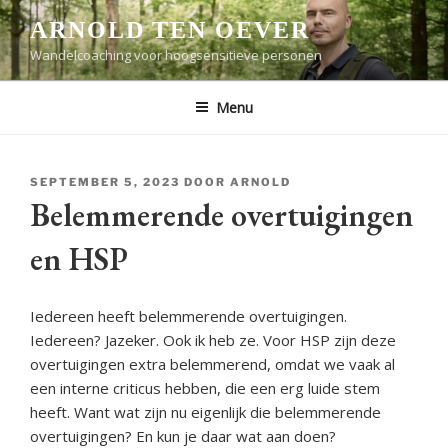
Ga
ARNOLD TEN OEVER
naar
Wandelcoaching voor hoogsensitieve personen
de
inhoud
Menu
GEPLAATST
SEPTEMBER 5, 2023
DOOR
ARNOLD
OP
Belemmerende overtuigingen
en HSP
Iedereen heeft belemmerende overtuigingen.
Iedereen? Jazeker. Ook ik heb ze. Voor HSP zijn deze
overtuigingen extra belemmerend, omdat we vaak al
een interne criticus hebben, die een erg luide stem
heeft. Want wat zijn nu eigenlijk die belemmerende
overtuigingen? En kun je daar wat aan doen?