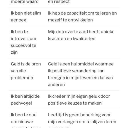
moeite waard
en respect
Ik ben niet slim
Ik heb de capaciteit om te leren en
genoeg
mezelf te ontwikkelen
Ik ben te
Mijn introverte aard heeft unieke
introvert om
krachten en kwaliteiten
succesvol te
zijn
Geld is de bron
Geld is een hulpmiddel waarmee
van alle
ik positieve verandering kan
problemen
brengen in mijn leven en dat van
anderen
Ik ben altijd de
Ik creëer mijn eigen geluk door
pechvogel
positieve keuzes te maken
Ik ben te oud
Leeftijd is geen beperking voor
om nieuwe
mijn verlangen om te blijven leren