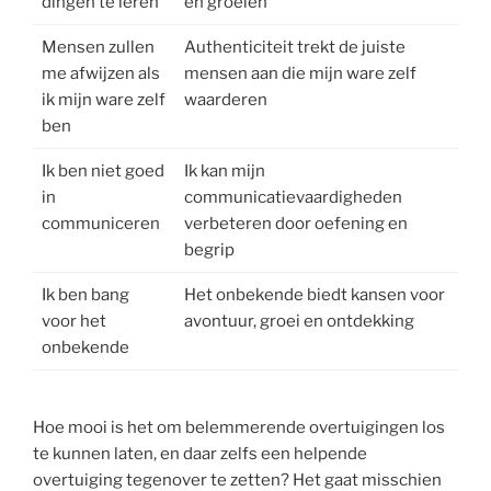
dingen te leren
en groeien
Mensen zullen
Authenticiteit trekt de juiste
me afwijzen als
mensen aan die mijn ware zelf
ik mijn ware zelf
waarderen
ben
Ik ben niet goed
Ik kan mijn
in
communicatievaardigheden
communiceren
verbeteren door oefening en
begrip
Ik ben bang
Het onbekende biedt kansen voor
voor het
avontuur, groei en ontdekking
onbekende
Hoe mooi is het om belemmerende overtuigingen los
te kunnen laten, en daar zelfs een helpende
overtuiging tegenover te zetten? Het gaat misschien