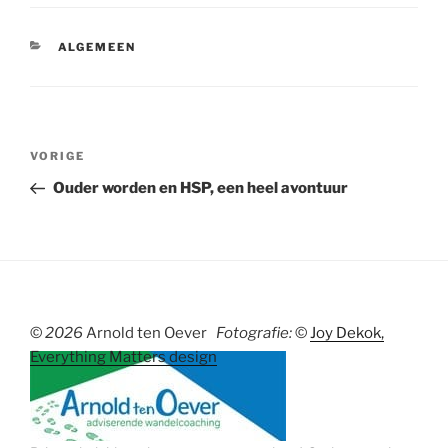
CATEGORIEËN
ALGEMEEN
Bericht
Vorig
VORIGE
navigatie
bericht
Ouder worden en HSP, een heel avontuur
©
2026
Arnold ten Oever
Fotografie:
©
Joy Dekok,
Everything Matters design