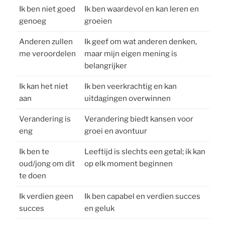
Ik ben niet goed
Ik ben waardevol en kan leren en
genoeg
groeien
Anderen zullen
Ik geef om wat anderen denken,
me veroordelen
maar mijn eigen mening is
belangrijker
Ik kan het niet
Ik ben veerkrachtig en kan
aan
uitdagingen overwinnen
Verandering is
Verandering biedt kansen voor
eng
groei en avontuur
Ik ben te
Leeftijd is slechts een getal; ik kan
oud/jong om dit
op elk moment beginnen
te doen
Ik verdien geen
Ik ben capabel en verdien succes
succes
en geluk