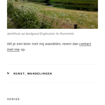
Jachthuis op landgoed Enghuizen te Hummelo
Wil je een keer met mij wandelen, neem dan
contact
met me
op.
CATEGORIEËN
KUNST
,
WANDELINGEN
Bericht
Vorig
VORIGE
navigatie