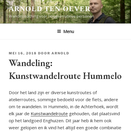
Ga
ARNOLD TEN OEVER
naar
Wandelcoaching voor hoogsensitieve personen
de
inhoud
Menu
GEPLAATST
MEI 16, 2018
DOOR
ARNOLD
OP
Wandeling:
Kunstwandelroute Hummelo
Door het land zijn er diverse kunstroutes of
atelierroutes, sommige bedoeld voor de fiets, andere
om te wandelen. In Hummelo, in de Achterhoek, wordt
elk jaar de
Kunstwandelroute
gehouden, dat plaatsvind
op het landgoed Enghuizen. Dit jaar heb ik hem ook
weer gelopen en ik vind het altijd een goede combinatie