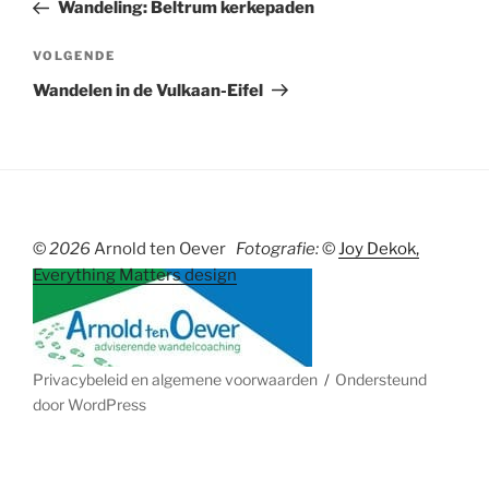
bericht
Wandeling: Beltrum kerkepaden
Volgend
VOLGENDE
bericht
Wandelen in de Vulkaan-Eifel
©
2026
Arnold ten Oever
Fotografie:
©
Joy Dekok,
Everything Matters design
Privacybeleid en algemene voorwaarden
Ondersteund
door WordPress